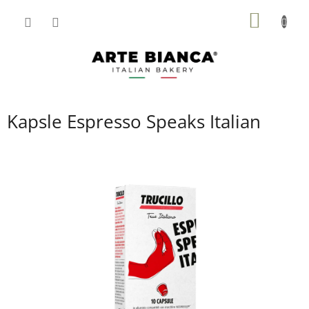
Přejít
NÁKUP
na
obsah
KOŠÍK
Kapsle Espresso Speaks Italian