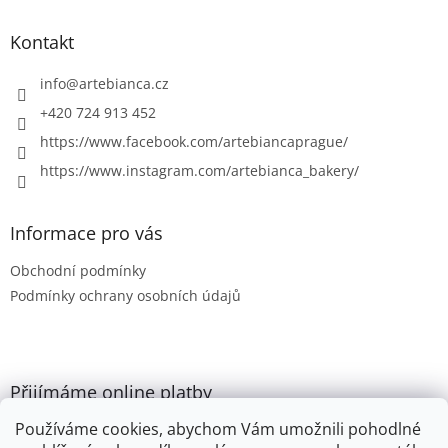
p
a
Kontakt
t
í
info
@
artebianca.cz
+420 724 913 452
https://www.facebook.com/artebiancaprague/
https://www.instagram.com/artebianca_bakery/
Informace pro vás
Obchodní podmínky
Podmínky ochrany osobních údajů
Přijímáme online platby
Používáme cookies, abychom Vám umožnili pohodlné