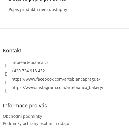
Popis produktu není dostupný
Z
á
p
a
Kontakt
t
í
info
@
artebianca.cz
+420 724 913 452
https://www.facebook.com/artebiancaprague/
https://www.instagram.com/artebianca_bakery/
Informace pro vás
Obchodní podmínky
Podmínky ochrany osobních údajů