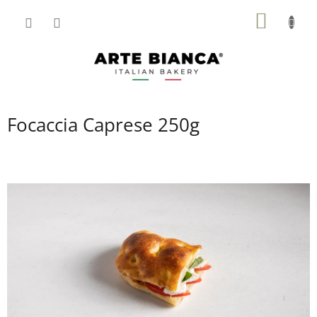
Přejít
NÁKUP
na
obsah
KOŠÍK
Focaccia Caprese 250g