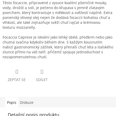
Těsto focaccie, připravené z vysoce kvalitní pšeničné mouky,
vody, droždí a soli, je pečeno do křupava s jemně zlatavým
povrchem, který kontrastuje s měkkostí a svěžestí náplně. Extra
panenský olivový olej nejen že dodává focaccii bohatou chuť a
vlhkost, ale také zvýrazňuje svěží chuť rajčat a krémovou
texturu mozzarelly.
Focaccia Caprese je ideální jako lehký oběd, předkrm nebo jako
chutná svačina kdykoliv během dne. S každým kousnutím
nabízí gastronomický zážitek, který přenáší chuť léta a italského
slunce přímo na váš talíř, přičemž spojuje jednoduchost s
nezapomenutelnou chutí.
ZEPTAT SE
SDÍLET
Popis
Diskuze
Detailní popis produktu