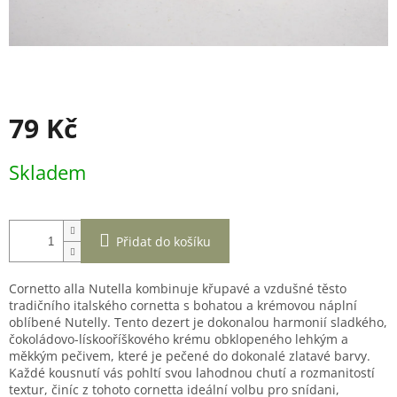
79 Kč
Měrná
Skladem
cena:
Přidat do košíku
Cornetto alla Nutella kombinuje křupavé a vzdušné těsto
tradičního italského cornetta s bohatou a krémovou náplní
oblíbené Nutelly. Tento dezert je dokonalou harmonií sladkého,
čokoládovo-lískooříškového krému obklopeného lehkým a
měkkým pečivem, které je pečené do dokonalé zlatavé barvy.
Každé kousnutí vás pohltí svou lahodnou chutí a rozmanitostí
textur, činíc z tohoto cornetta ideální volbu pro snídani,