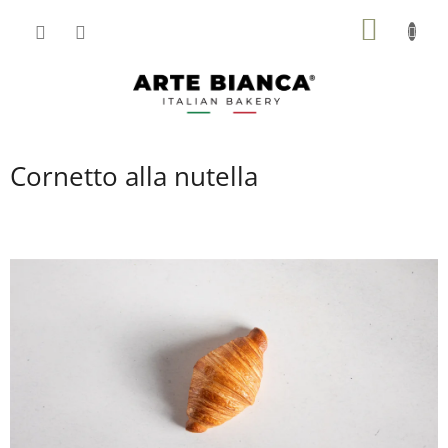
Přejít
NÁKUP
na
obsah
KOŠÍK
Cornetto alla nutella