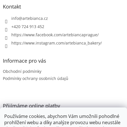
p
a
Kontakt
t
í
info
@
artebianca.cz
+420 724 913 452
https://www.facebook.com/artebiancaprague/
https://www.instagram.com/artebianca_bakery/
Informace pro vás
Obchodní podmínky
Podmínky ochrany osobních údajů
Přijímáme online platby
Používáme cookies, abychom Vám umožnili pohodlné
prohlížení webu a díky analýze provozu webu neustále